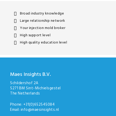
Broad industry knowledge
Large relationship network
Your injection mold broker
High support level
High quality education level
Maes Insights B.V.
Schildershof 2A
5271 BM Sint-Michielsgestel
The Netherlands
Phone:
+31(0)652545084
Email:
info@maesinsights.nl