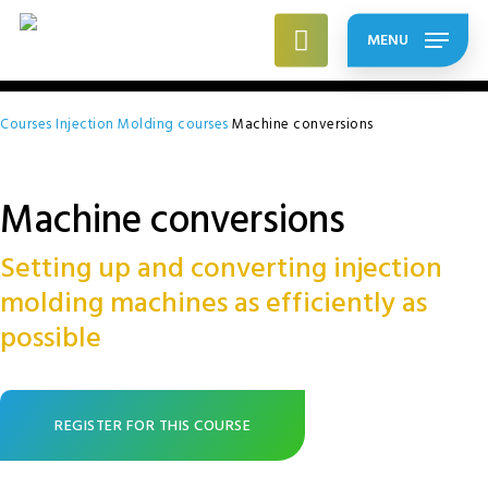
Skip
to
MENU
main
Close
content
Menu
Courses
Injection Molding courses
Machine conversions
Machine conversions
Setting up and converting injection
molding machines as efficiently as
possible
REGISTER FOR THIS COURSE